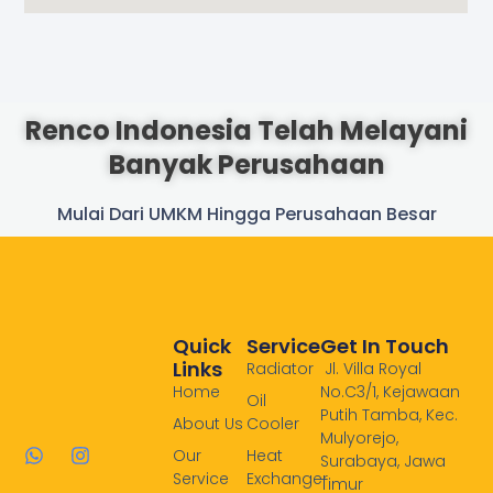
Renco Indonesia Telah Melayani
Banyak Perusahaan
Mulai Dari UMKM Hingga Perusahaan Besar
Quick
Service
Get In Touch
Links
Radiator
Jl. Villa Royal
Home
No.C3/1, Kejawaan
Oil
Putih Tamba, Kec.
About Us
Cooler
Mulyorejo,
W
I
Our
Heat
Surabaya, Jawa
h
n
Service
Exchanger
Timur