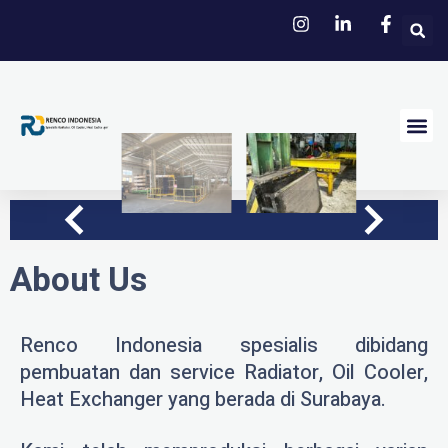
Me
A partnership based on trust.
About Us
Our Ser
Berdiri Sejak pada tahun 2019, Renco
Indonesia telah berdedikasi untuk
memberikan layanan terbaik kepada
pelanggan kami. Dengan lebih dari
About Us
10.000 layanan yang telah kami
selesaikan
Renco Indonesia spesialis dibidang
pembuatan dan service Radiator, Oil Cooler,
Heat Exchanger yang berada di Surabaya.